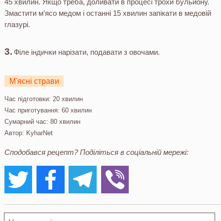
45 хвилин. Якщо треба, доливати в процесі трохи бульйону.
Змастити м’ясо медом і останні 15 хвилин запікати в медовій
глазурі.
Філе індички нарізати, подавати з овочами.
М'ясні страви
Час підготовки:
20 хвилин
Час приготування:
60 хвилин
Сумарний час:
80 хвилин
Автор:
KyharNet
Сподобався рецепт? Поділіться в соціальній мережі: