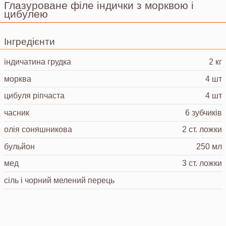
Глазуроване філе індички з морквою і
цибулею
Інгредієнти
індичатина
грудка
2 кг
морква
4 шт
цибуля ріпчаста
4 шт
часник
6 зубчиків
олія соняшникова
2 ст. ложки
бульйон
250 мл
мед
3 ст. ложки
сіль і чорний мелений перець