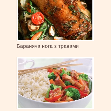
Бараняча нога з травами