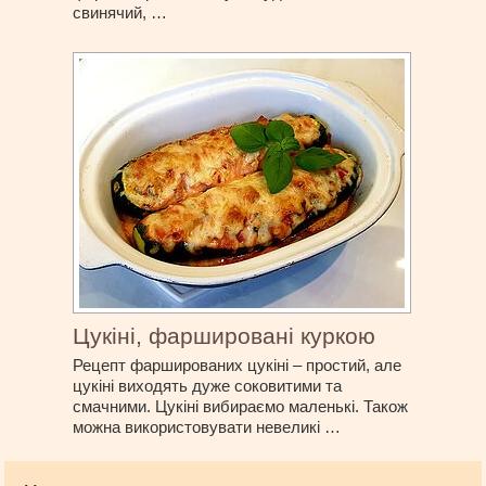
свинячий, …
Цукіні, фаршировані куркою
Рецепт фаршированих цукіні – простий, але
цукіні виходять дуже соковитими та
смачними. Цукіні вибираємо маленькі. Також
можна використовувати невеликі …