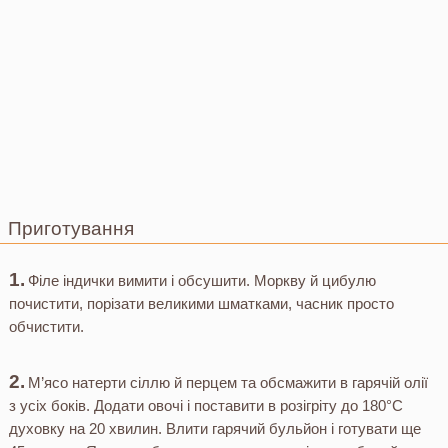
Приготування
Філе індички вимити і обсушити. Моркву й цибулю
почистити, порізати великими шматками, часник просто
обчистити.
М’ясо натерти сіллю й перцем та обсмажити в гарячій олії
з усіх боків. Додати овочі і поставити в розігріту до 180°С
духовку на 20 хвилин. Влити гарячий бульйон і готувати ще