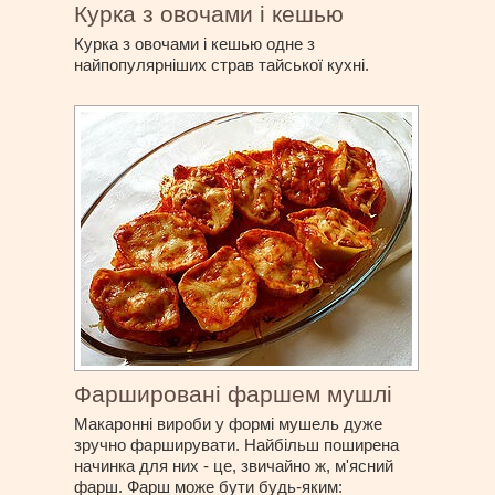
Курка з овочами і кешью
Курка з овочами і кешью одне з
найпопулярніших страв тайської кухні.
Фаршировані фаршем мушлі
Макаронні вироби у формі мушель дуже
зручно фарширувати. Найбільш поширена
начинка для них - це, звичайно ж, м'ясний
фарш. Фарш може бути будь-яким: