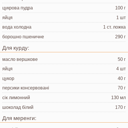
цукрова пудра
100 г
яйця
1 шт
вода
холодна
1 ст. ложка
борошно пшеничне
290 г
Для курду:
масло вершкове
50 г
яйця
4 шт
цукор
40 г
персики
консервовані
70 г
сік лимонний
130 мл
шоколад
білий
170 г
Для меренги: