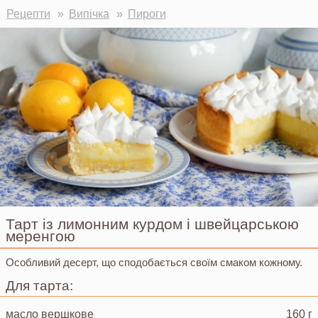
Ви тут
Рецепти
Випічка
Пироги
Тарт із лимонним курдом і швейцарською
меренгою
Особливий десерт, що сподобається своїм смаком кожному.
Для тарта:
масло вершкове
160 г