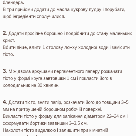
блендера.
В три прийоми додати до масла цукрову пудру і порубати,
щоб інгредієнти сполучилися.
Додати просіяне борошно і подрібнити до стану маленьких
крихт.
Вбити яйце, влити 1 столову ложку холодної води і замісити
тісто.
Між двома аркушами пергаментного паперу розкачати
тісто у формі круга завтовшки 1 см і покласти його в
холодильник на 30 хвилин.
Дістати тісто, зняти папір, розкачати його до товщини 3–5
мм на притрушеній борошном робочій поверхні.
Викласти тісто у форму для запікання діаметром 22–24 см і
сформувати бортики заввишки 3–3,5 см.
Наколоти тісто виделкою і залишити при кімнатній