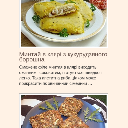
Минтай в клярі з кукурудзяного
борошна
Смажене філе минтая в клярі виходить
смачним і соковитим, і готується швидко і
легко. Така апетитна риба цілком може
прикрасити як звичайний сімейний …