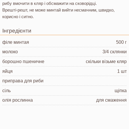
рибу вмочити в кляр і обсмажити на сковорідці.
Врешті-решт, не може минтай вийти несмачним, швидко,
корисно і ситно.
Інгредієнти
філе минтая
500 г
молоко
3/4 склянки
борошно пшеничне
скільки візьме кляр
яйця
1 шт
приправа для риби
сіль
щіпка
олія рослинна
для смаження