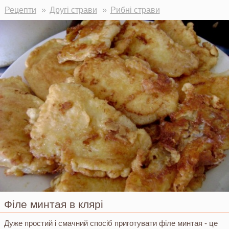
Ви тут
Рецепти
Другі страви
Рибні страви
Філе минтая в клярі
Дуже простий і смачний спосіб приготувати філе минтая - це