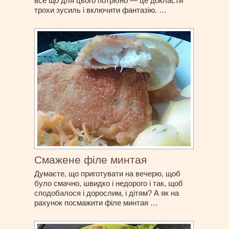
все що для цього потрібно — це докласти
трохи зусиль і включити фантазію. …
Смажене філе минтая
Думаєте, що приготувати на вечерю, щоб
було смачно, швидко і недорого і так, щоб
сподобалося і дорослим, і дітям? А як на
рахунок посмажити філе минтая …