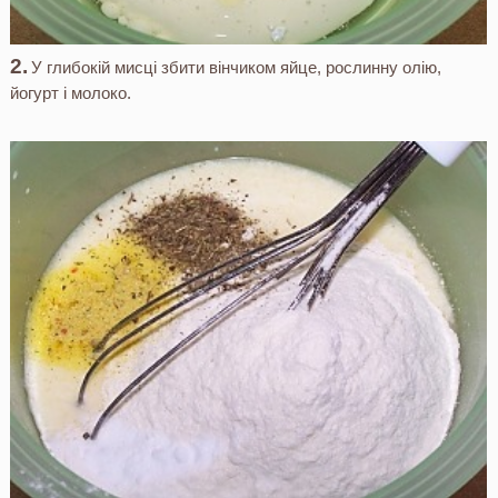
У глибокій мисці збити вінчиком яйце, рослинну олію,
йогурт і молоко.