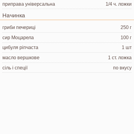
приправа універсальна
1/4 ч. ложки
Начинка
гриби печериці
250 г
сир Моцарела
100 г
цибуля ріпчаста
1 шт
масло вершкове
1 ст. ложка
сіль і спеції
по вкусу