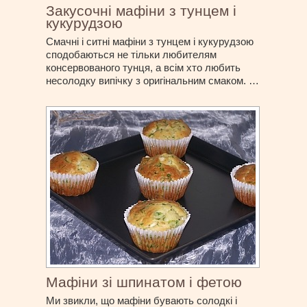
Закусочні мафіни з тунцем і
кукурудзою
Смачні і ситні мафіни з тунцем і кукурудзою
сподобаються не тільки любителям
консервованого тунця, а всім хто любить
несолодку випічку з оригінальним смаком. …
Мафіни зі шпинатом і фетою
Ми звикли, що мафіни бувають солодкі і