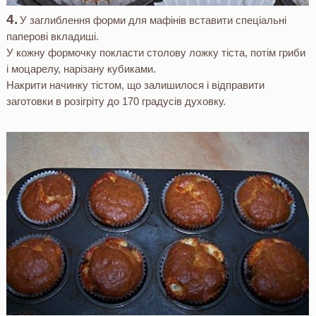
У заглиблення форми для мафінів вставити спеціальні
паперові вкладиші.
У кожну формочку покласти столову ложку тіста, потім гриби
і моцарелу, нарізану кубиками.
Накрити начинку тістом, що залишилося і відправити
заготовки в розігріту до 170 градусів духовку.