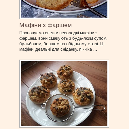
Мафіни з фаршем
Пропонуємо спекти несолодкі мафіни з
фаршем, вони смакують з будь-яким супом,
бульйоном, борщем на обідньому столі. Ці
мафіни ідеальні для сніданку, пікніка …