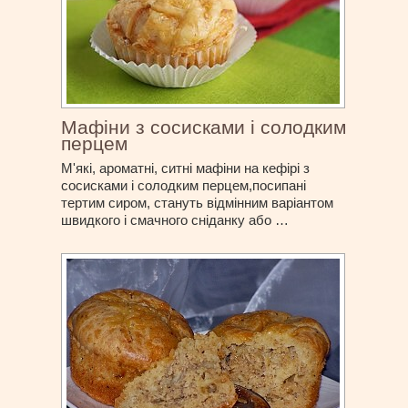
Мафіни з сосисками і солодким
перцем
М'які, ароматні, ситні мафіни на кефірі з
сосисками і солодким перцем,посипані
тертим сиром, стануть відмінним варіантом
швидкого і смачного сніданку або …