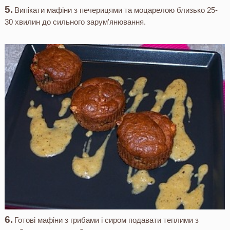
Випікати мафіни з печерицями та моцарелою близько 25-
30 хвилин до сильного зарум'янювання.
Готові мафіни з грибами і сиром подавати теплими з