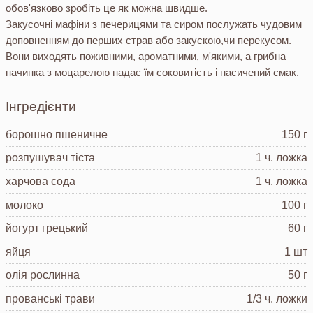
обов'язково зробіть це як можна швидше.
Закусочні мафіни з печерицями та сиром послужать чудовим
доповненням до перших страв або закускою,чи перекусом.
Вони виходять поживними, ароматними, м'якими, а грибна
начинка з моцарелою надає їм соковитість і насичений смак.
Інгредієнти
борошно пшеничне
150 г
розпушувач тіста
1 ч. ложка
харчова сода
1 ч. ложка
молоко
100 г
йогурт грецький
60 г
яйця
1 шт
олія рослинна
50 г
прованські трави
1/3 ч. ложки