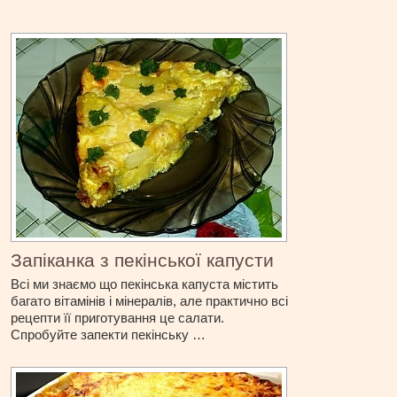
Запіканка з пекінської капусти
Всі ми знаємо що пекінська капуста містить
багато вітамінів і мінералів, але практично всі
рецепти її приготування це салати.
Спробуйте запекти пекінську …