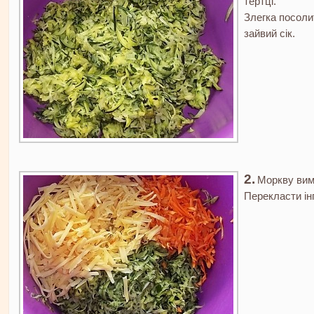
тертці.
Злегка посоли
зайвий сік.
Моркву вими
Перекласти інг