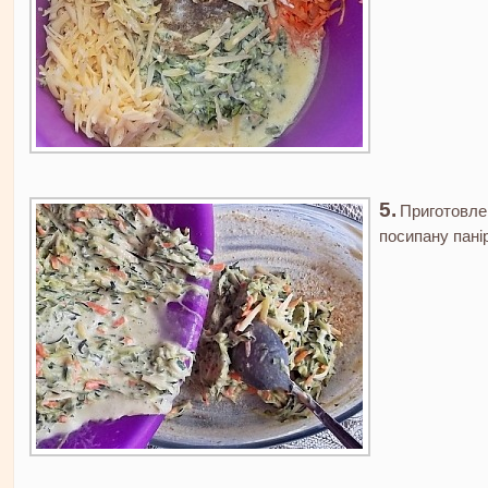
Приготовле
посипану пані