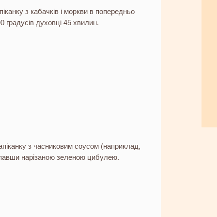
піканку з кабачків і моркви в попередньо
190 градусів духовці 45 хвилин.
апіканку з часниковим соусом (наприклад,
павши нарізаною зеленою цибулею.