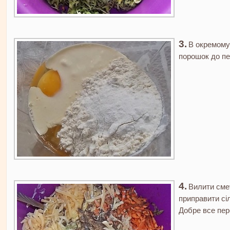
В окремому 
порошок до пе
Вилити смет
приправити сі
Добре все пер