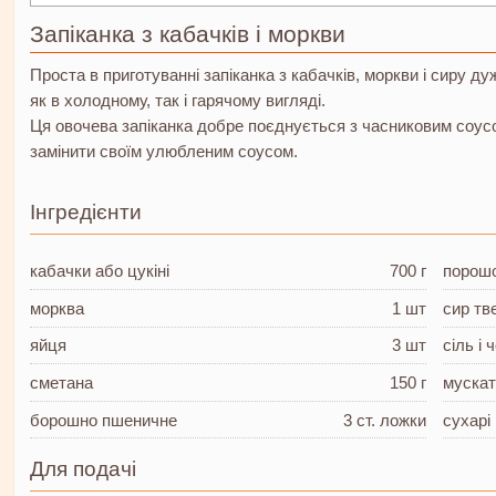
Запіканка з кабачків і моркви
Проста в приготуванні запіканка з кабачків, моркви і сиру д
як в холодному, так і гарячому вигляді.
Ця овочева запіканка добре поєднується з часниковим соусо
замінити своїм улюбленим соусом.
Інгредієнти
кабачки
або цукіні
700 г
порошо
морква
1 шт
сир тв
яйця
3 шт
сіль і
сметана
150 г
мускат
борошно пшеничне
3 ст. ложки
сухарі
Для подачі