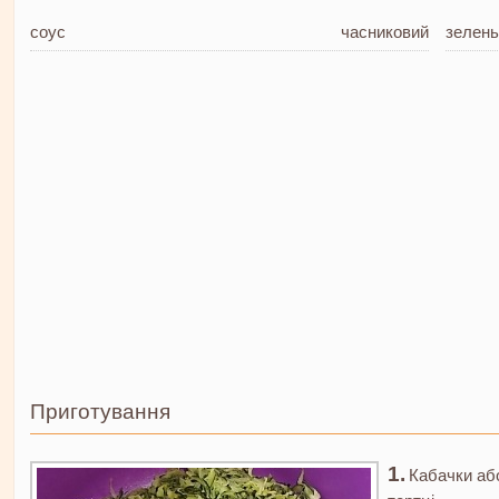
соус
часниковий
зелень
Приготування
Кабачки або