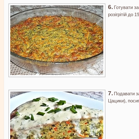
Готувати за
розігрітій до 
Подавати з
Цацики), поси