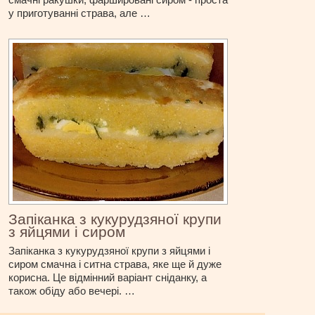
у приготуванні страва, але …
Запіканка з кукурудзяної крупи
з яйцями і сиром
Запіканка з кукурудзяної крупи з яйцями і
сиром смачна і ситна страва, яке ще й дуже
корисна. Це відмінний варіант сніданку, а
також обіду або вечері. …