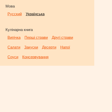
Мова
Русский
Українська
Кулінарна книга
Випічка
Перші страви
Другі страви
Салати
Закуски
Десерти
Напої
Соуси
Консервування