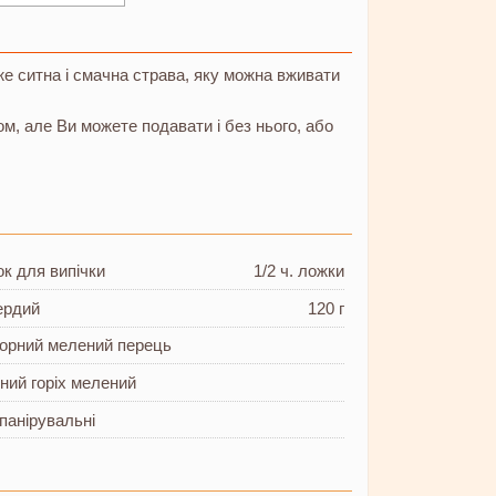
уже ситна і смачна страва, яку можна вживати
м, але Ви можете подавати і без нього, або
к для випічки
1/2 ч. ложки
ердий
120 г
 чорний мелений перець
ний горіх мелений
 панірувальні