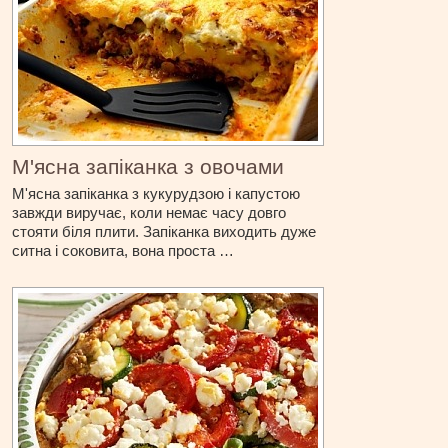
М'ясна запіканка з овочами
М'ясна запіканка з кукурудзою і капустою
завжди виручає, коли немає часу довго
стояти біля плити. Запіканка виходить дуже
ситна і соковита, вона проста …