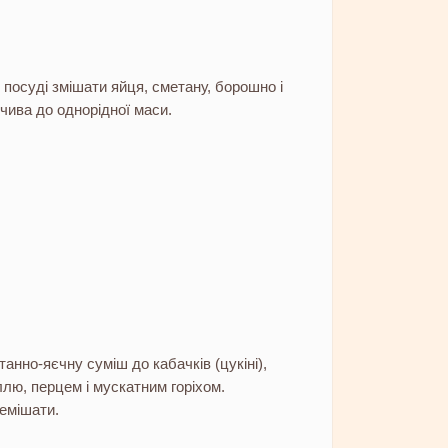
посуді змішати яйця, сметану, борошно і
чива до однорідної маси.
анно-яєчну суміш до кабачків (цукіні),
ллю, перцем і мускатним горіхом.
емішати.