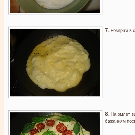
Розігріти в
На омлет ви
бажанням пос