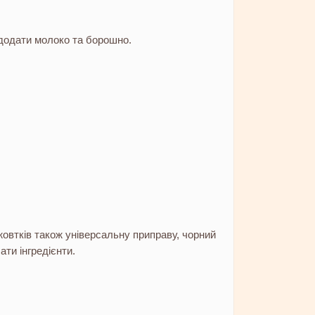
 додати молоко та борошно.
овтків також універсальну приправу, чорний
ати інгредієнти.