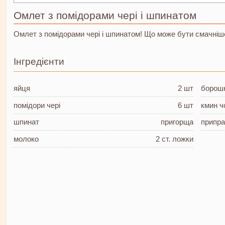
Омлет з помідорами чері і шпинатом
Омлет з помідорами чері і шпинатом! Що може бути смачніш
Інгредієнти
яйця
2 шт
борош
помідори чері
6 шт
кмин
ч
шпинат
пригорща
припр
молоко
2 ст. ложки