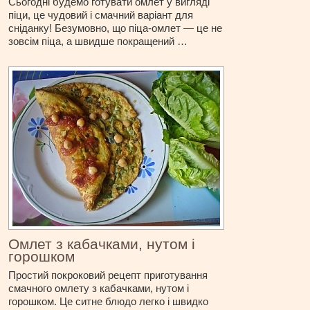
Сьогодні будемо готувати омлет у вигляді
піци, це чудовий і смачний варіант для
сніданку! Безумовно, що піца-омлет — це не
зовсім піца, а швидше покращений …
Омлет з кабачками, нутом і
горошком
Простий покроковий рецепт приготування
смачного омлету з кабачками, нутом і
горошком. Це ситне блюдо легко і швидко