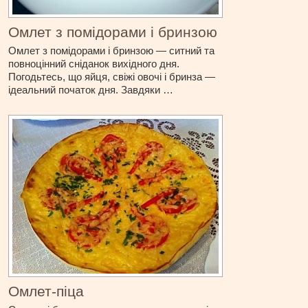
Омлет з помідорами і бринзою
Омлет з помідорами і бринзою — ситний та
повноцінний сніданок вихідного дня.
Погодьтесь, що яйця, свіжі овочі і бринза —
ідеальний початок дня. Завдяки …
Омлет-піца