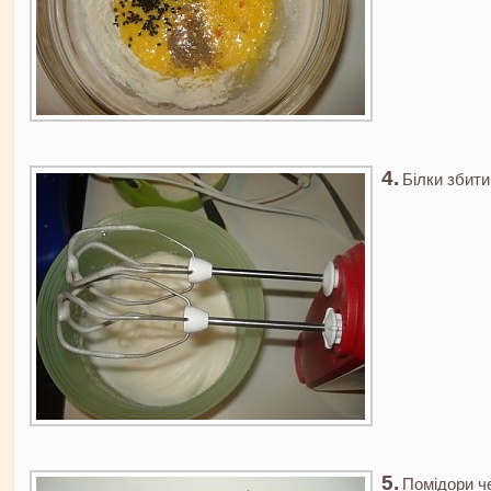
Білки збити 
Помідори че