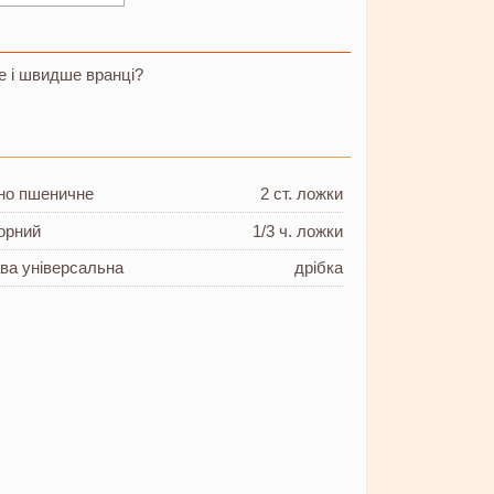
е і швидше вранці?
но пшеничне
2 ст. ложки
орний
1/3 ч. ложки
ава
універсальна
дрібка