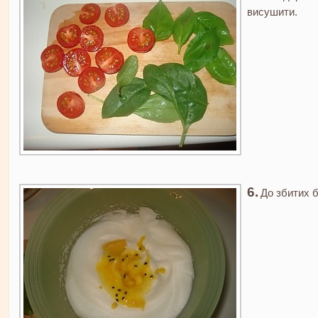
висушити.
До збитих б