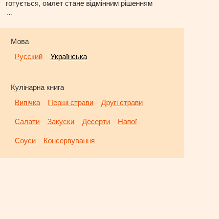
готується, омлет стане відмінним рішенням
…
Мова
Русский
Українська
Кулінарна книга
Випічка
Перші страви
Другі страви
Салати
Закуски
Десерти
Напої
Соуси
Консервування