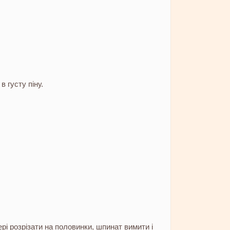
в густу піну.
рі розрізати на половинки, шпинат вимити і