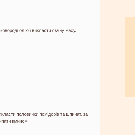
 сковороді олію і викласти яєчну масу.
класти половинки помідорів та шпинат, за
ипати кмином.