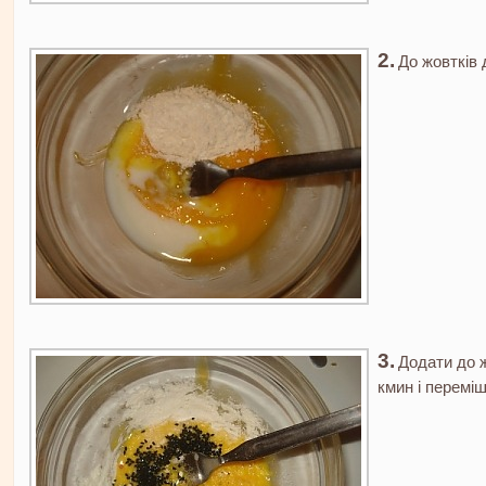
До жовтків
Додати до ж
кмин і переміш