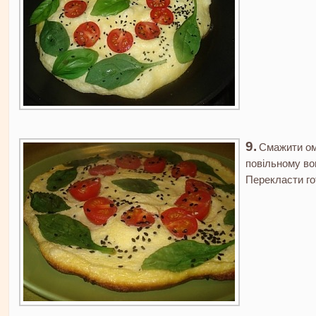
Смажити ом
повільному вог
Перекласти го