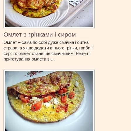
Омлет з грінками і сиром
Омлет – сама по собі дуже смачна і ситна
страва, а якщо додати в нього грінки, гриби і
сир, то омлет стане ще смачнішим. Рецепт
приготування омлета з …