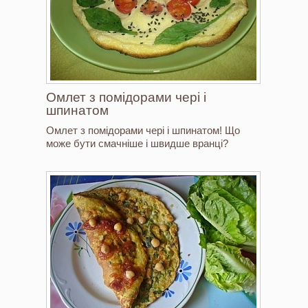
Омлет з помідорами чері і
шпинатом
Омлет з помідорами чері і шпинатом! Що
може бути смачніше і швидше вранці?