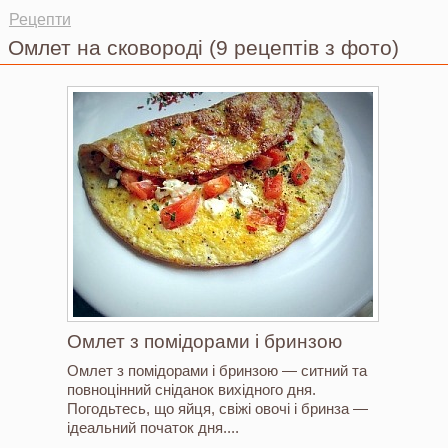
Ви тут
Рецепти
Омлет на сковороді
(9 рецептів з фото)
Омлет з помідорами і бринзою
Омлет з помідорами і бринзою — ситний та
повноцінний сніданок вихідного дня.
Погодьтесь, що яйця, свіжі овочі і бринза —
ідеальний початок дня....